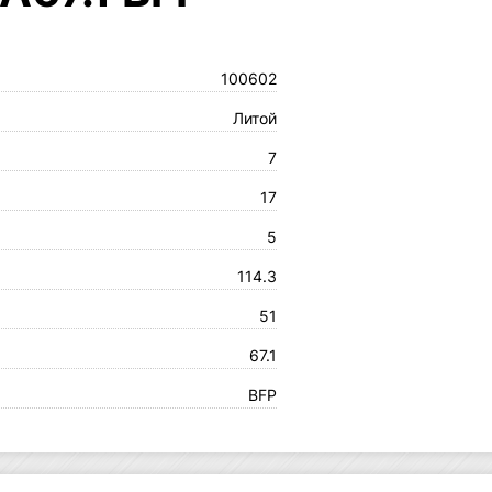
100602
Литой
7
17
5
114.3
51
67.1
BFP