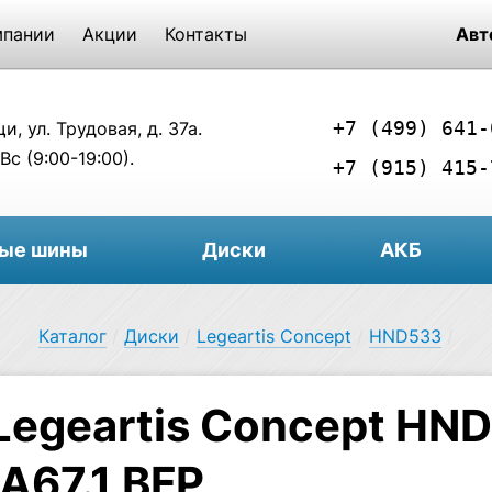
мпании
Акции
Контакты
Авт
+7 (499) 641-
, ул. Трудовая, д. 37а.
Вс (9:00-19:00).
+7 (915) 415-
вые шины
Диски
АКБ
Каталог
/
Диски
/
Legeartis Concept
/
HND533
/
Legeartis Concept HND
A67.1 BFP