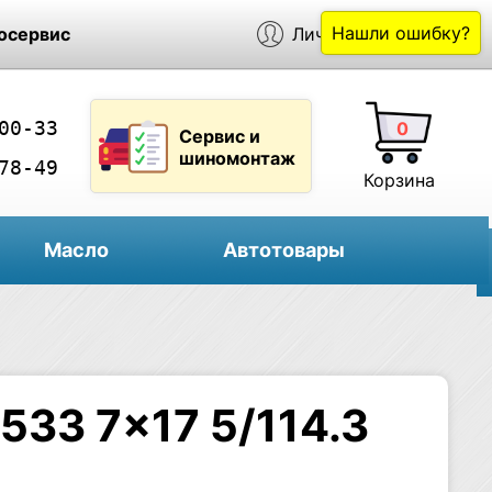
Нашли ошибку?
осервис
Личный кабинет
00-33
0
Сервис и
шиномонтаж
78-49
Корзина
Масло
Автотовары
533 7×17 5/114.3