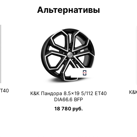
Альтернативы
ET40
К&
К&К Пандора 8.5×19 5/112 ET40
DIA66.6 BFP
18 780 руб.