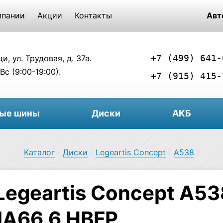
мпании
Акции
Контакты
Авт
+7 (499) 641-
, ул. Трудовая, д. 37а.
Вс (9:00-19:00).
+7 (915) 415-
вые шины
Диски
АКБ
Каталог
/
Диски
/
Legeartis Concept
/
A538
/
Legeartis Concept A53
IA66.6 HBFP