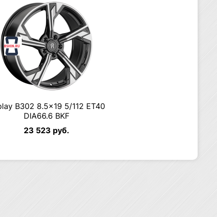
play B302 8.5×19 5/112 ET40
DIA66.6 BKF
23 523 руб.