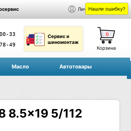
Нашли ошибку?
осервис
Личный кабинет
00-33
0
Сервис и
шиномонтаж
78-49
Корзина
Масло
Автотовары
8 8.5×19 5/112