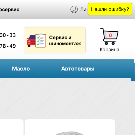
Нашли ошибку?
осервис
Личный кабинет
00-33
0
Сервис и
шиномонтаж
78-49
Корзина
Масло
Автотовары