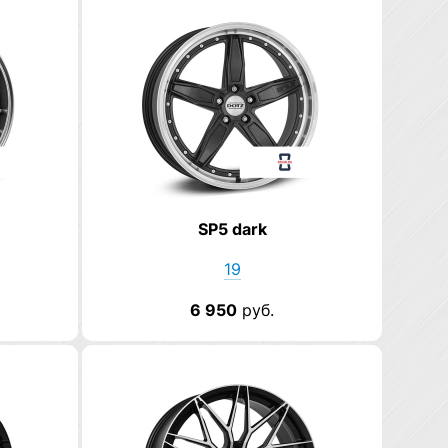
SP5 dark
19
6 950
руб.