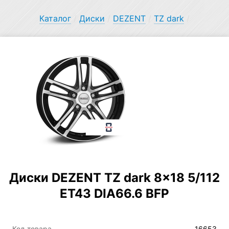
Каталог
/
Диски
/
DEZENT
/
TZ dark
/
Диски DEZENT TZ dark 8×18 5/112
ET43 DIA66.6 BFP
Код товара
16653