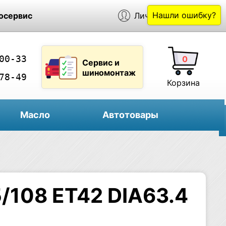
Нашли ошибку?
осервис
Личный кабинет
00-33
0
Сервис и
шиномонтаж
78-49
Корзина
Масло
Автотовары
/108 ET42 DIA63.4