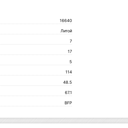
16640
Литой
7
17
5
114
48.5
67.1
BFP