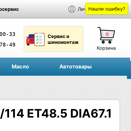
Нашли ошибку?
осервис
Личный кабинет
00-33
0
Сервис и
шиномонтаж
78-49
Корзина
Масло
Автотовары
114 ET48.5 DIA67.1