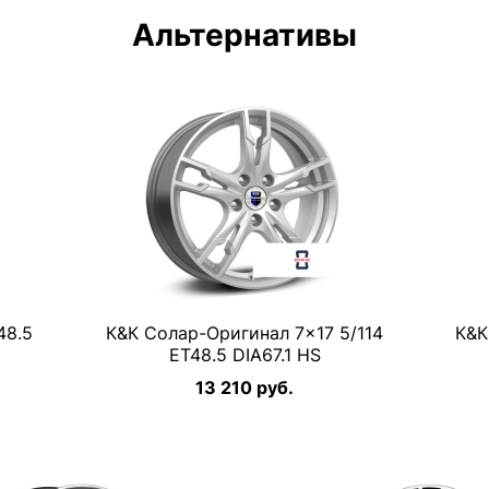
Альтернативы
48.5
К&К Солар-Оригинал 7×17 5/114
К&К
ET48.5 DIA67.1 HS
13 210 руб.