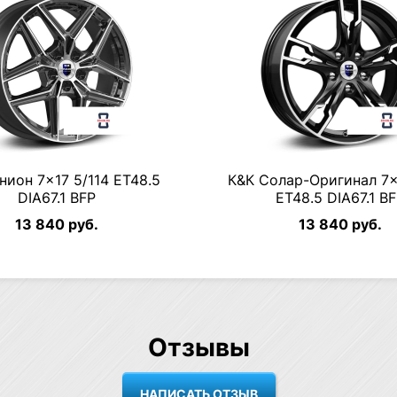
ион 7×17 5/114 ET48.5
К&К Солар-Оригинал 7×
DIA67.1 BFP
ET48.5 DIA67.1 B
13 840 руб.
13 840 руб.
Отзывы