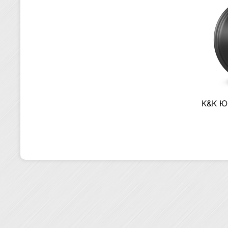
К&К Юн