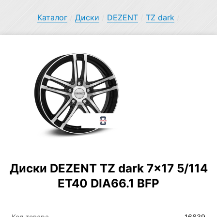
Каталог
/
Диски
/
DEZENT
/
TZ dark
/
Диски DEZENT TZ dark 7×17 5/114
ET40 DIA66.1 BFP
Код товара
16639