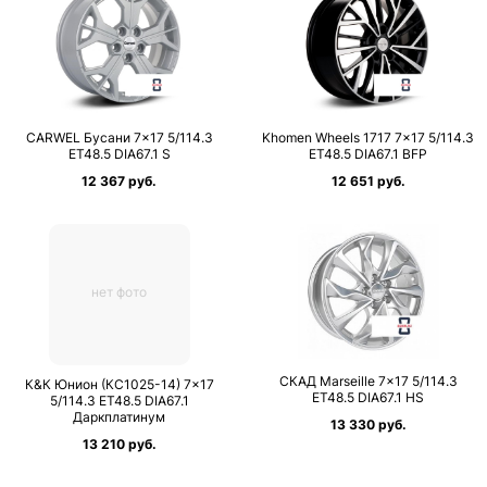
CARWEL Бусани 7×17 5/114.3
Khomen Wheels 1717 7×17 5/114.3
ET48.5 DIA67.1 S
ET48.5 DIA67.1 BFP
12 367 руб.
12 651 руб.
нет фото
СКАД Marseille 7×17 5/114.3
К&К Юнион (КС1025-14) 7×17
ET48.5 DIA67.1 HS
5/114.3 ET48.5 DIA67.1
Даркплатинум
13 330 руб.
13 210 руб.