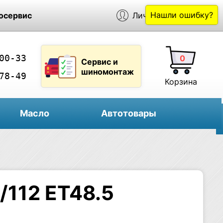
Нашли ошибку?
осервис
Личный кабинет
00-33
0
Сервис и
шиномонтаж
78-49
Корзина
Масло
Автотовары
/112 ET48.5