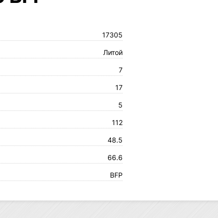
17305
Литой
7
17
5
112
48.5
66.6
BFP