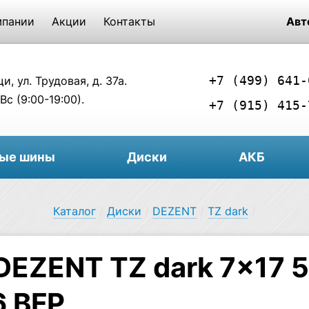
мпании
Акции
Контакты
Авт
+7 (499) 641-
, ул. Трудовая, д. 37а.
Вс (9:00-19:00).
+7 (915) 415-
вые шины
Диски
АКБ
Каталог
/
Диски
/
DEZENT
/
TZ dark
/
DEZENT TZ dark 7×17 5
6 BFP