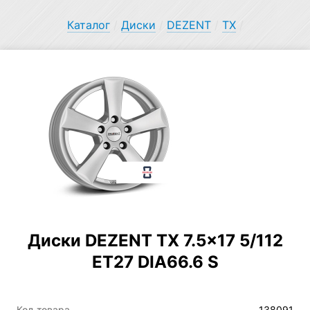
Каталог
/
Диски
/
DEZENT
/
TX
/
Диски DEZENT TX 7.5×17 5/112
ET27 DIA66.6 S
Код товара
138091