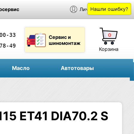
Нашли ошибку?
осервис
Личный кабинет
00-33
0
Сервис и
шиномонтаж
78-49
Корзина
Масло
Автотовары
15 ET41 DIA70.2 S