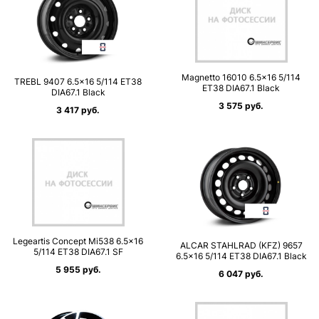
Magnetto 16010 6.5×16 5/114
TREBL 9407 6.5×16 5/114 ET38
ET38 DIA67.1 Black
DIA67.1 Black
3 575 руб.
3 417 руб.
Legeartis Concept Mi538 6.5×16
ALCAR STAHLRAD (KFZ) 9657
5/114 ET38 DIA67.1 SF
6.5×16 5/114 ET38 DIA67.1 Black
5 955 руб.
6 047 руб.