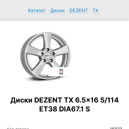
Каталог
/
Диски
/
DEZENT
/
TX
/
Диски DEZENT TX 6.5×16 5/114
ET38 DIA67.1 S
Код товара
15923