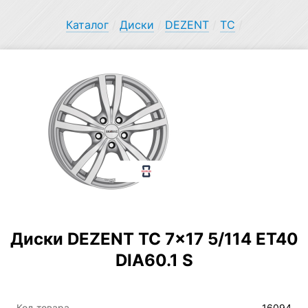
Каталог
/
Диски
/
DEZENT
/
TC
/
Диски DEZENT TC 7×17 5/114 ET40
DIA60.1 S
Код товара
16094