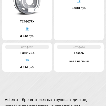
16
3 933
руб.
TC1607FX
16
3 812
руб.
нет фото
нет фото
TC16123A
Газель
16
нет в наличии
4 474
руб.
Asterro - бренд железных грузовых дисков,