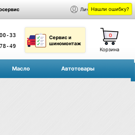
Нашли ошибку?
осервис
Личный кабинет
00-33
0
Сервис и
шиномонтаж
78-49
Корзина
Масло
Автотовары