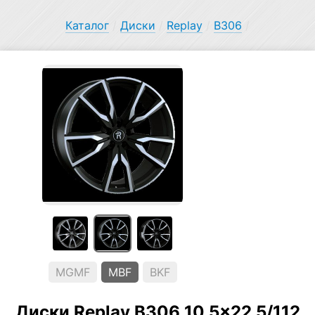
Каталог
/
Диски
/
Replay
/
B306
/
MGMF
MBF
BKF
Диски Replay B306 10.5×22 5/112