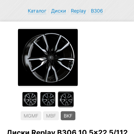
Каталог
/
Диски
/
Replay
/
B306
/
MGMF
MBF
BKF
Диски Replay B306 10.5×22 5/112