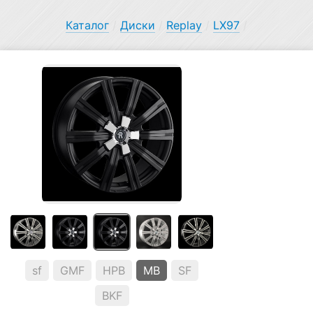
Каталог
/
Диски
/
Replay
/
LX97
/
sf
GMF
HPB
MB
SF
BKF