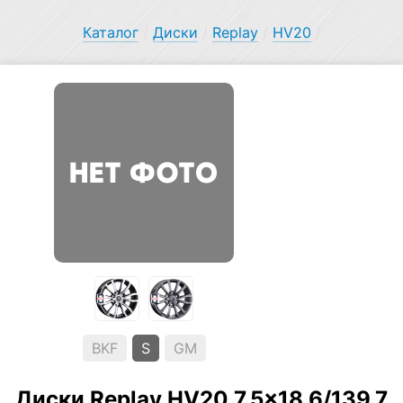
Каталог
/
Диски
/
Replay
/
HV20
/
BKF
S
GM
Диски Replay HV20 7.5×18 6/139.7