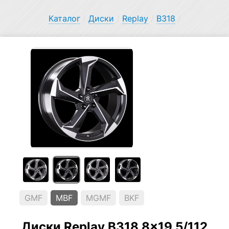
Каталог
/
Диски
/
Replay
/
B318
/
GMF
MBF
MGMF
BKF
Диски Replay B318 8×19 5/112