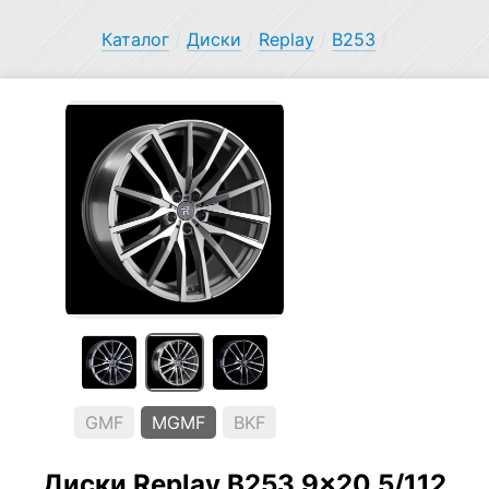
Каталог
/
Диски
/
Replay
/
B253
/
GMF
MGMF
BKF
Диски Replay B253 9×20 5/112