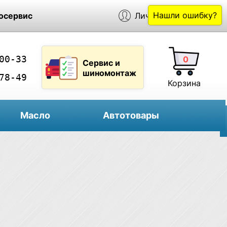
Нашли ошибку?
осервис
Личный кабинет
00-33
0
Сервис и
шиномонтаж
78-49
Корзина
Масло
Автотовары