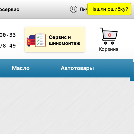
Нашли ошибку?
осервис
Личный кабинет
00-33
0
Сервис и
шиномонтаж
78-49
Корзина
Масло
Автотовары