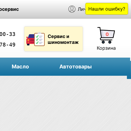
Нашли ошибку?
осервис
Личный кабинет
00-33
0
Сервис и
шиномонтаж
78-49
Корзина
Масло
Автотовары