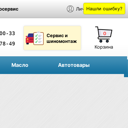
Нашли ошибку?
осервис
Личный кабинет
00-33
0
Сервис и
шиномонтаж
78-49
Корзина
Масло
Автотовары