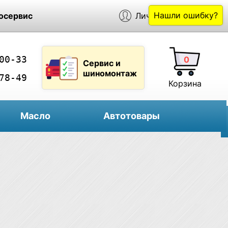
Нашли ошибку?
осервис
Личный кабинет
00-33
0
Сервис и
шиномонтаж
78-49
Корзина
Масло
Автотовары