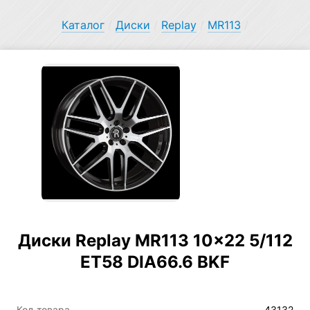
Каталог
/
Диски
/
Replay
/
MR113
/
Диски Replay MR113 10×22 5/112
ET58 DIA66.6 BKF
Код товара
43132