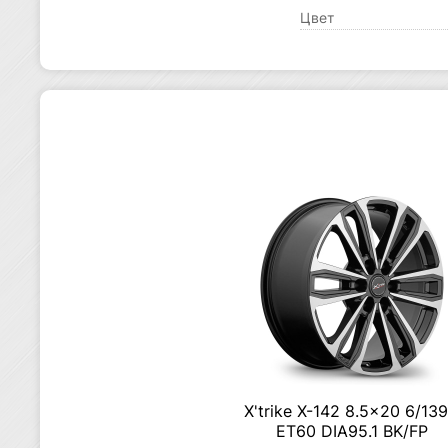
Цвет
X'trike X-142 8.5×20 6/139
ET60 DIA95.1 BK/FP