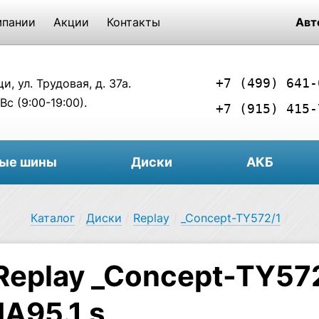
мпании
Акции
Контакты
Авт
+7 (499) 641-
, ул. Трудовая, д. 37а.
Вс (9:00-19:00).
+7 (915) 415-
вые шины
Диски
АКБ
Каталог
/
Диски
/
Replay
/
_Concept-TY572/1
/
Replay _Concept-TY572
A95.1 s