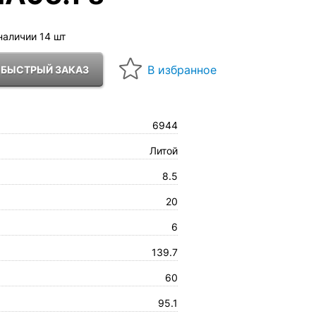
наличии 14 шт
6944
Литой
8.5
20
6
139.7
60
95.1