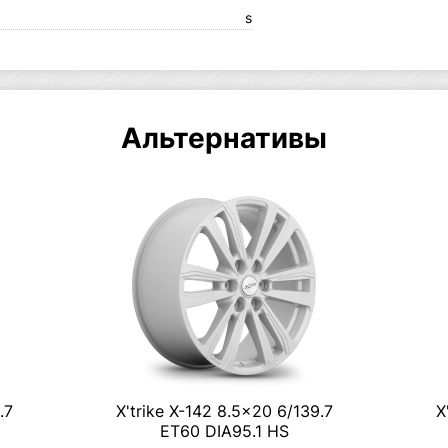
s
Альтернативы
.7
X'trike X-142 8.5×20 6/139.7
X
ET60 DIA95.1 HS