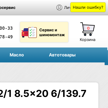
Нашли ошибку?
осервис
Личный кабинет
00-33
0
Сервис и
шиномонтаж
78-49
Корзина
Масло
Автотовары
/1 8.5×20 6/139.7