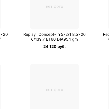
нет фото
5×20
Replay _Concept-TY572/1 8.5×20
Re
f
6/139.7 ET60 DIA95.1 gm
24 120 руб.
нет фото