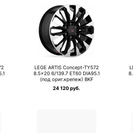
72
LEGE ARTIS Concept-TY572
L
.1
8.5×20 6/139.7 ET60 DIA95.1
8
(под ориг.крепеж) BKF
24 120 руб.