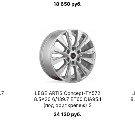
18 650 руб.
.7
LEGE ARTIS Concept-TY572
L
8.5×20 6/139.7 ET60 DIA95.1
8
(под ориг.крепеж) S
24 120 руб.