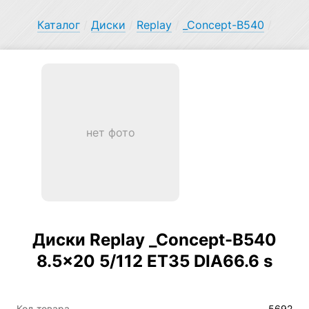
Каталог
/
Диски
/
Replay
/
_Concept-B540
/
нет фото
Диски Replay _Concept-B540
8.5×20 5/112 ET35 DIA66.6 s
Код товара
5692