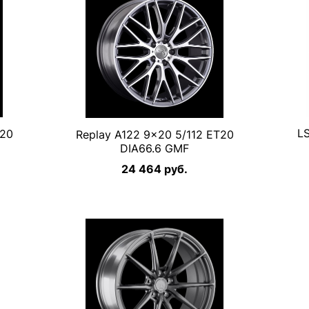
L
T20
Replay A122 9×20 5/112 ET20
DIA66.6 GMF
24 464 руб.