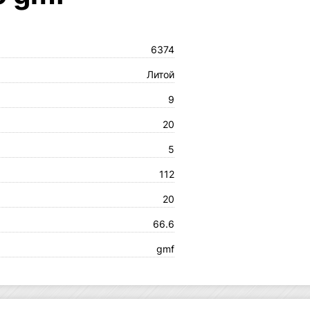
6374
Литой
9
20
5
112
20
66.6
gmf