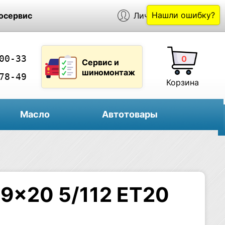
Нашли ошибку?
осервис
Личный кабинет
00-33
0
Сервис и
шиномонтаж
78-49
Корзина
Масло
Автотовары
 9×20 5/112 ET20