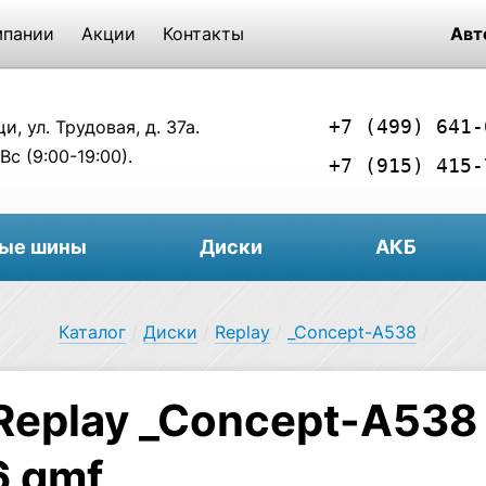
мпании
Акции
Контакты
Авт
+7 (499) 641-
, ул. Трудовая, д. 37а.
Вс (9:00-19:00).
+7 (915) 415-
вые шины
Диски
АКБ
Каталог
/
Диски
/
Replay
/
_Concept-A538
/
Replay _Concept-A538
6 gmf