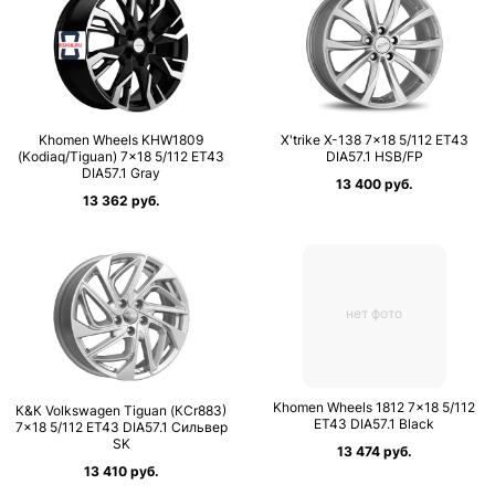
Khomen Wheels KHW1809
X'trike X-138 7×18 5/112 ET43
(Kodiaq/Tiguan) 7×18 5/112 ET43
DIA57.1 HSB/FP
DIA57.1 Gray
13 400 руб.
13 362 руб.
нет фото
Khomen Wheels 1812 7×18 5/112
К&К Volkswagen Tiguan (КСr883)
ET43 DIA57.1 Black
7×18 5/112 ET43 DIA57.1 Сильвер
SK
13 474 руб.
13 410 руб.