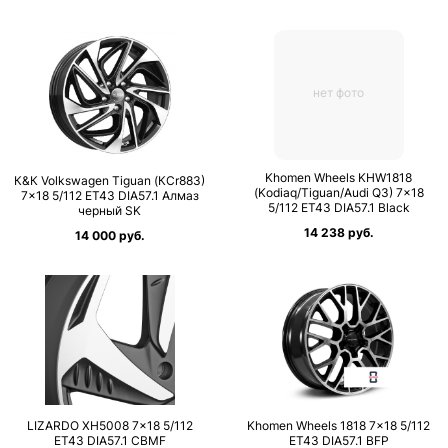
нет фото
Khomen Wheels KHW1818
К&К Volkswagen Tiguan (КСr883)
(Kodiaq/Tiguan/Audi Q3) 7×18
7×18 5/112 ET43 DIA57.1 Алмаз
5/112 ET43 DIA57.1 Black
черный SK
14 238 руб.
14 000 руб.
LIZARDO XH5008 7×18 5/112
Khomen Wheels 1818 7×18 5/112
ET43 DIA57.1 CBMF
ET43 DIA57.1 BFP