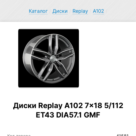
Каталог
/
Диски
/
Replay
/
A102
/
Диски Replay A102 7×18 5/112
ET43 DIA57.1 GMF
Код товара
41581