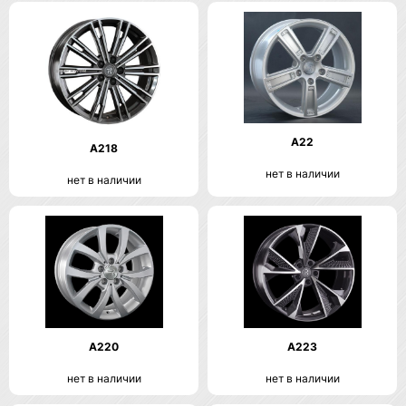
A22
A218
нет в наличии
нет в наличии
A220
A223
нет в наличии
нет в наличии