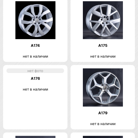
A174
A175
нет в наличии
нет в наличии
нет фото
A176
нет в наличии
A179
нет в наличии