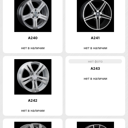
A240
A241
нет в наличии
нет в наличии
нет фото
A243
нет в наличии
A242
нет в наличии