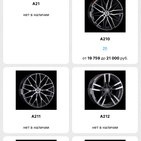
A21
нет в наличии
A210
20
от
19 759
до
21 000
руб.
A211
A212
нет в наличии
нет в наличии