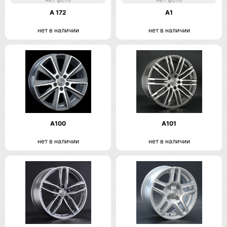
A 172
A1
нет в наличии
нет в наличии
A100
A101
нет в наличии
нет в наличии