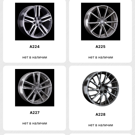
A224
A225
нет в наличии
нет в наличии
A227
A228
нет в наличии
нет в наличии