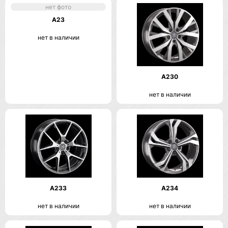
нет фото
A23
нет в наличии
A230
нет в наличии
A233
A234
нет в наличии
нет в наличии