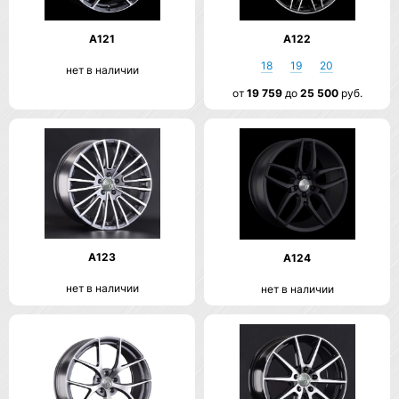
A121
A122
18
19
20
нет в наличии
от
19 759
до
25 500
руб.
A123
A124
нет в наличии
нет в наличии