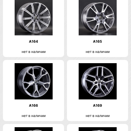
A164
A165
нет в наличии
нет в наличии
A166
A169
нет в наличии
нет в наличии