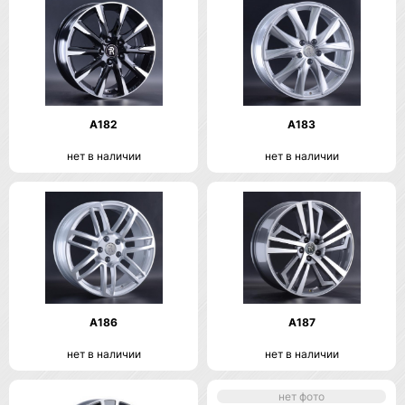
A182
A183
нет в наличии
нет в наличии
A186
A187
нет в наличии
нет в наличии
нет фото