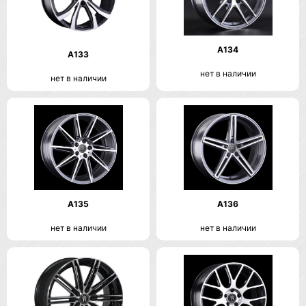
A134
A133
нет в наличии
нет в наличии
A135
A136
нет в наличии
нет в наличии