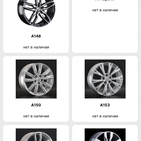
нет в наличии
A148
нет в наличии
A150
A153
нет в наличии
нет в наличии