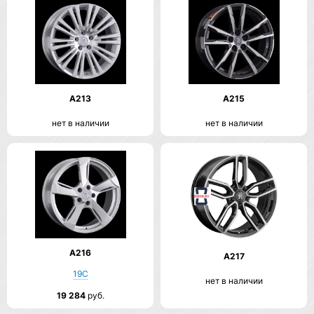
A213
A215
нет в наличии
нет в наличии
A216
A217
19C
нет в наличии
19 284
руб.