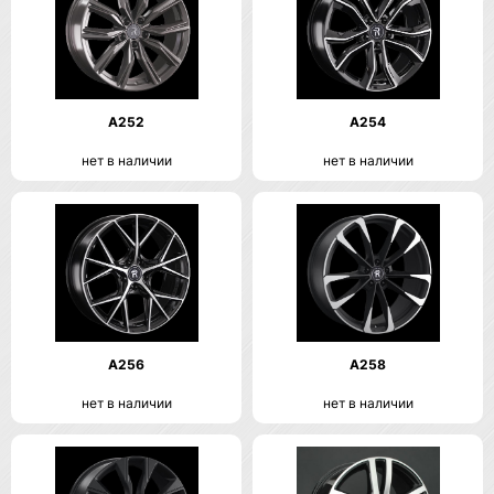
A252
A254
нет в наличии
нет в наличии
A256
A258
нет в наличии
нет в наличии