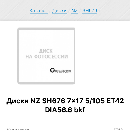
Каталог
/
Диски
/
NZ
/
SH676
/
Диски NZ SH676 7×17 5/105 ET42
DIA56.6 bkf
Код товара
3768