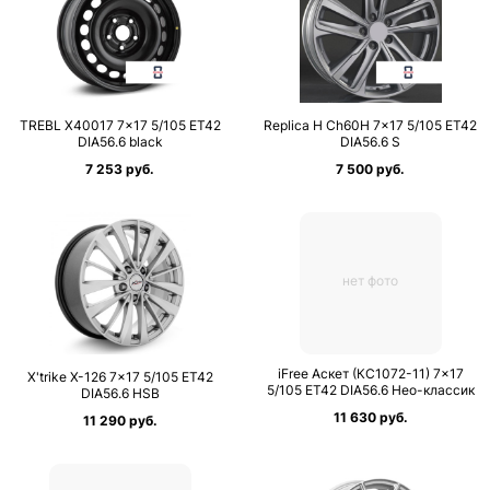
TREBL X40017 7×17 5/105 ET42
Replica H Ch60H 7×17 5/105 ET42
DIA56.6 black
DIA56.6 S
7 253 руб.
7 500 руб.
нет фото
iFree Аскет (КС1072-11) 7×17
X'trike X-126 7×17 5/105 ET42
5/105 ET42 DIA56.6 Нео-классик
DIA56.6 HSB
11 630 руб.
11 290 руб.