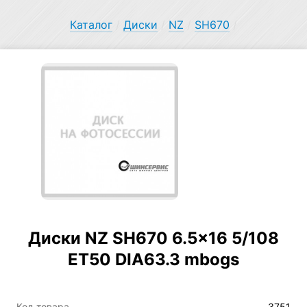
Каталог
/
Диски
/
NZ
/
SH670
/
Диски NZ SH670 6.5×16 5/108
ET50 DIA63.3 mbogs
Код товара
3751