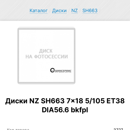
Каталог
/
Диски
/
NZ
/
SH663
/
Диски NZ SH663 7×18 5/105 ET38
DIA56.6 bkfpl
Код товара
3727