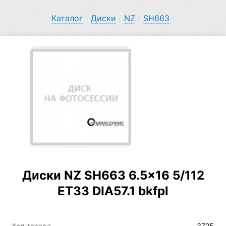
Каталог
/
Диски
/
NZ
/
SH663
/
Диски NZ SH663 6.5×16 5/112
ET33 DIA57.1 bkfpl
Код товара
3725