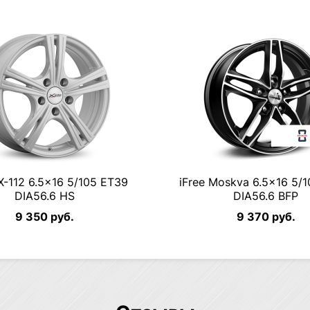
 X-112 6.5×16 5/105 ET39
iFree Moskva 6.5×16 5/
DIA56.6 HS
DIA56.6 BFP
9 350 руб.
9 370 руб.