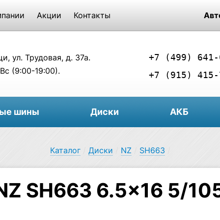
мпании
Акции
Контакты
Авт
+7 (499) 641-
, ул. Трудовая, д. 37а.
Вс (9:00-19:00).
+7 (915) 415-
вые шины
Диски
АКБ
Каталог
/
Диски
/
NZ
/
SH663
/
NZ SH663 6.5×16 5/10