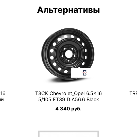
Альтернативы
×16
ТЗСК Chevrolet_Opel 6.5×16
TR
ый
5/105 ET39 DIA56.6 Black
4 340 руб.