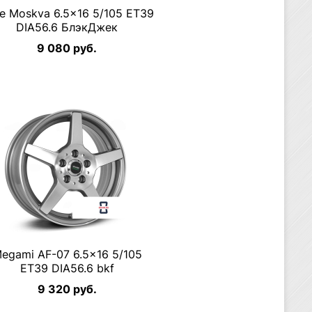
ee Moskva 6.5×16 5/105 ET39
DIA56.6 БлэкДжек
9 080 руб.
egami AF-07 6.5×16 5/105
ET39 DIA56.6 bkf
9 320 руб.