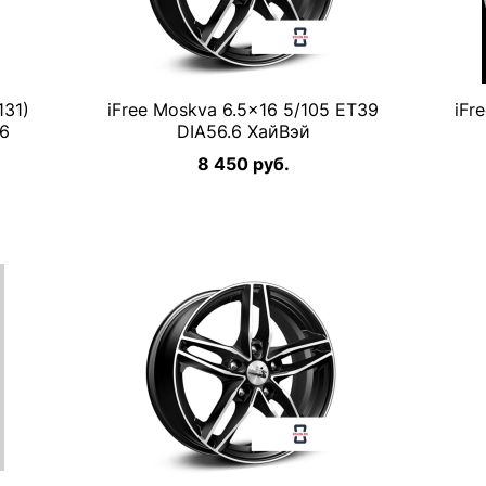
131)
iFree Moskva 6.5×16 5/105 ET39
iFr
.6
DIA56.6 ХайВэй
8 450 руб.