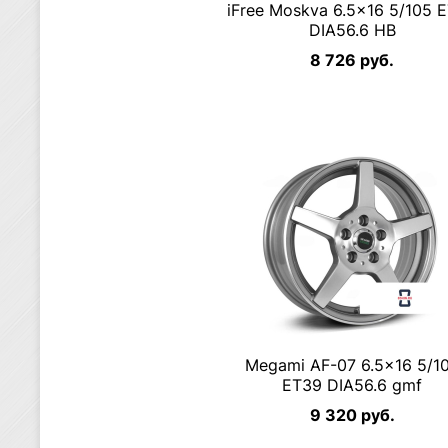
iFree Moskva 6.5×16 5/105 
DIA56.6 HB
8 726 руб.
Megami AF-07 6.5×16 5/1
ET39 DIA56.6 gmf
9 320 руб.