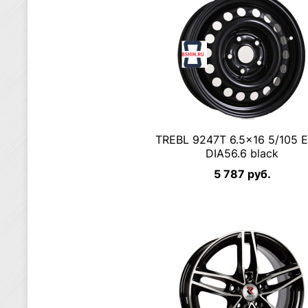
TREBL 9247T 6.5×16 5/105 
DIA56.6 black
5 787 руб.