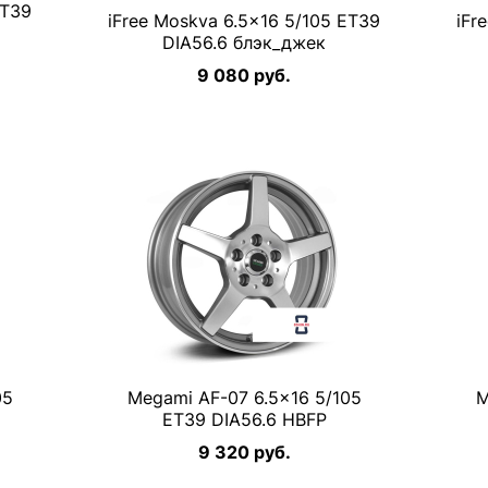
ET39
iFree Moskva 6.5×16 5/105 ET39
iFr
DIA56.6 блэк_джек
9 080 руб.
05
Megami AF-07 6.5×16 5/105
M
ET39 DIA56.6 HBFP
9 320 руб.