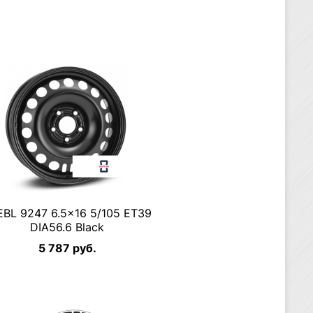
EBL 9247 6.5×16 5/105 ET39
DIA56.6 Black
5 787 руб.