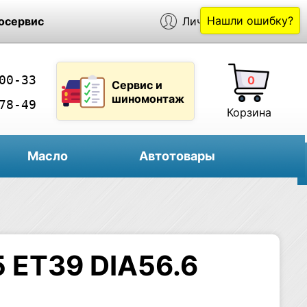
Нашли ошибку?
осервис
Личный кабинет
00-33
0
Сервис и
шиномонтаж
78-49
Корзина
Масло
Автотовары
5 ET39 DIA56.6