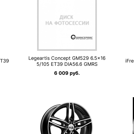
Legeartis Concept GM529 6.5×16
ET39
iFr
5/105 ET39 DIA56.6 GMRS
6 009 руб.