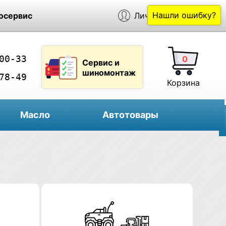
Нашли ошибку?
осервис
Личный кабинет
00-33
0
Сервис и
шиномонтаж
78-49
Корзина
Масло
Автотовары