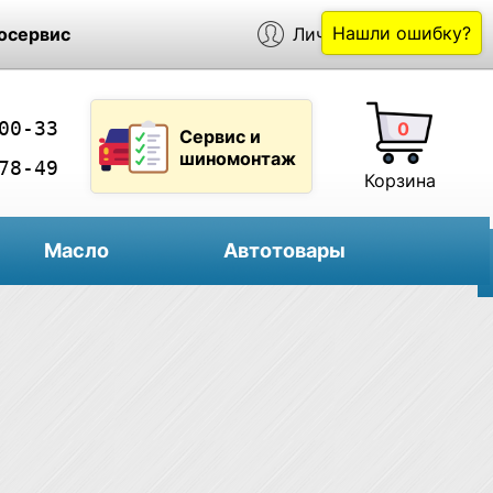
Нашли ошибку?
осервис
Личный кабинет
00-33
0
Сервис и
шиномонтаж
78-49
Корзина
Масло
Автотовары