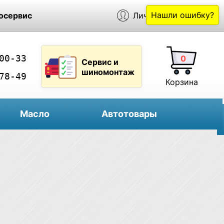
Нашли ошибку?
осервис
Личный кабинет
00-33
0
Сервис и
шиномонтаж
78-49
Корзина
Масло
Автотовары