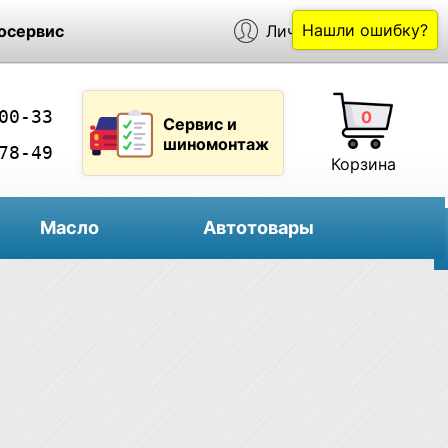
Нашли ошибку?
осервис
Личный кабинет
00-33
0
Сервис и
шиномонтаж
78-49
Корзина
Масло
Автотовары