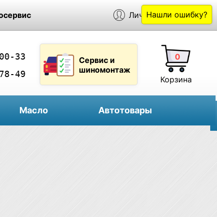
Нашли ошибку?
осервис
Личный кабинет
00-33
0
Сервис и
шиномонтаж
78-49
Корзина
Масло
Автотовары