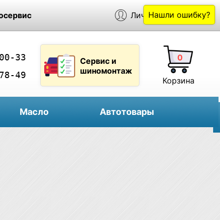
Нашли ошибку?
осервис
Личный кабинет
00-33
0
Сервис и
шиномонтаж
78-49
Корзина
Масло
Автотовары