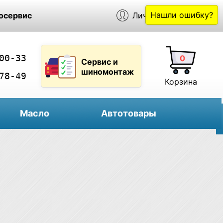
Нашли ошибку?
осервис
Личный кабинет
00-33
0
Сервис и
шиномонтаж
78-49
Корзина
Масло
Автотовары