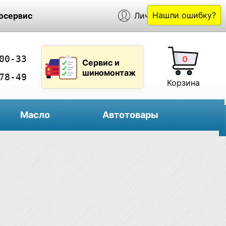
Нашли ошибку?
осервис
Личный кабинет
00-33
0
Сервис и
шиномонтаж
78-49
Корзина
Масло
Автотовары