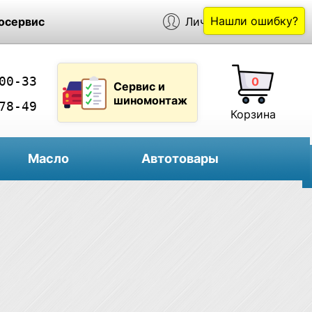
Нашли ошибку?
осервис
Личный кабинет
00-33
0
Сервис и
шиномонтаж
78-49
Корзина
Масло
Автотовары