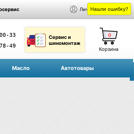
Нашли ошибку?
осервис
Личный кабинет
00-33
0
Сервис и
шиномонтаж
78-49
Корзина
Масло
Автотовары