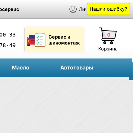
Нашли ошибку?
осервис
Личный кабинет
00-33
0
Сервис и
шиномонтаж
78-49
Корзина
Масло
Автотовары