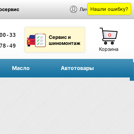
Нашли ошибку?
осервис
Личный кабинет
00-33
0
Сервис и
шиномонтаж
78-49
Корзина
Масло
Автотовары