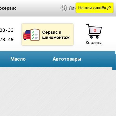
Нашли ошибку?
осервис
Личный кабинет
00-33
0
Сервис и
шиномонтаж
78-49
Корзина
Масло
Автотовары